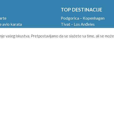
TOP DESTINACIJE
arte
Podgorica – Kopenhagen
 avio karata
Tivat – Los Anđeles
rtljag u avionu.
Podgorica – Havana
nje vašeg iskustva. Pretpostavljamo da se slažete sa time, ali se može
 check in!
Tivat – Rim
in
Podgorica – Dubai
upiti avio kartu?
Podgorica – Pariz
uslovi korišćenja
Tivat – Moskva
i uslovi putovanja
Podgorica- Milano
ća pitanja
kt