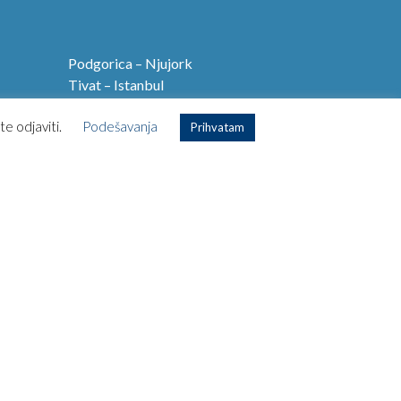
Podgorica – Njujork
Tivat – Istanbul
Tivat – Amsterdam
te odjaviti.
Podešavanja
Podgorica – Lisabon
Prihvatam