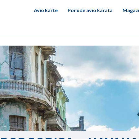
Avio karte
Ponude avio karata
Magaz