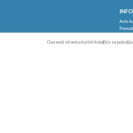
INFO
Avio k
Ponude
Ručni p
Ova web stranica koristi kolačiće za poboljša
Online
Magaz
Kako k
Opšti 
Posebn
Najčeš
Konta