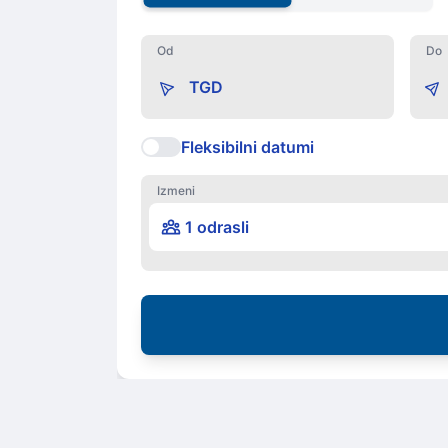
Od
Do
Fleksibilni datumi
Izmeni
1 odrasli