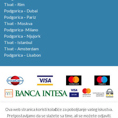
Tivat – Rim
Podgorica – Dubai
Podgorica – Pariz
Tivat – Moskva
Podgorica- Milano
Podgorica – Njujork
Tivat – Istanbul
Tivat – Amsterdam
Podgorica – Lisabon
Ova web stranica koristi kolačiće za poboljšanje vašeg iskustva.
Air Fantast avio karte:
avio.rs
aviokarta.rs
avio.me
Pretpostavljamo da se slažete sa time, ali se možete odjaviti.
aviokarta.me
avio.travel
aviokarta.ba
aviokarta.eu