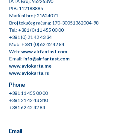
IATA Broj: 95226390
PIB: 112188885
Matični broj: 21624071
Broj tekućeg računa: 170-30051362004-98
Tel.: +381 (0) 11 455 00 00
+381 (0) 21 42 43 34
Mob: +381 (0) 62 42 42 84
Web:
www.airfantast.com
E mail:
info@airfantast.com
www.aviokarta.me
www.aviokarta.rs
Phone
+381 11 455 00 00
+381 21 42 43 340
+381 62 42 42 84
Email