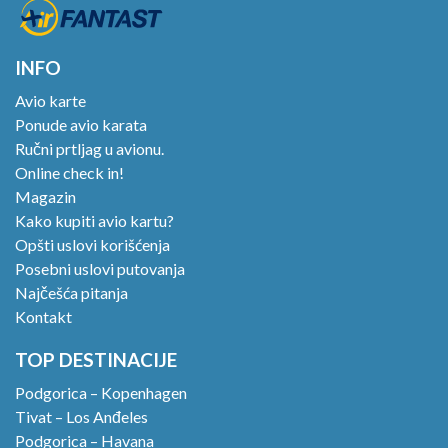
INFO
Avio karte
Ponude avio karata
Ručni prtljag u avionu.
Online check in!
Magazin
Kako kupiti avio kartu?
Opšti uslovi korišćenja
Posebni uslovi putovanja
Najčešća pitanja
Kontakt
TOP DESTINACIJE
Podgorica – Kopenhagen
Tivat – Los Anđeles
Podgorica – Havana