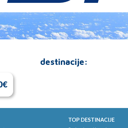
destinacije:
0€
TOP DESTINACIJE