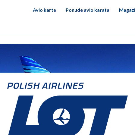
Avio karte
Ponude avio karata
Magaz