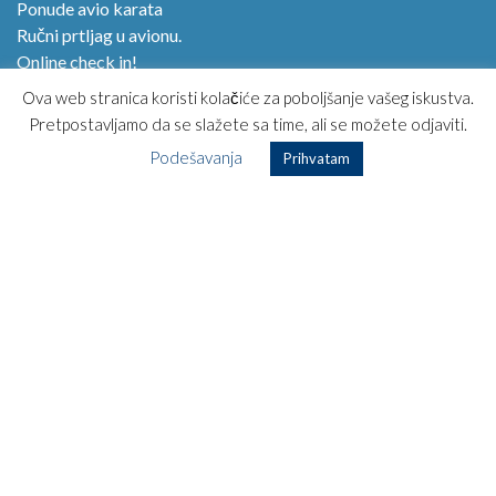
Ponude avio karata
Ručni prtljag u avionu.
Online check in!
Magazin
Ova web stranica koristi kolačiće za poboljšanje vašeg iskustva.
Kako kupiti avio kartu?
Pretpostavljamo da se slažete sa time, ali se možete odjaviti.
Opšti uslovi korišćenja
Podešavanja
Prihvatam
Posebni uslovi putovanja
Najčešća pitanja
Kontakt
TOP DESTINACIJE
Podgorica – Kopenhagen
Tivat – Los Anđeles
Podgorica – Havana
Tivat – Rim
Podgorica – Dubai
Podgorica – Pariz
Tivat – Moskva
Podgorica- Milano