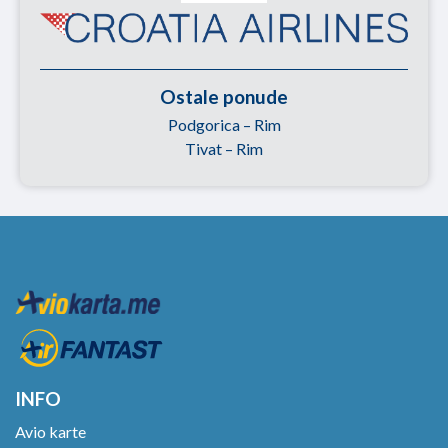
Ostale ponude
Podgorica – Rim
Tivat – Rim
INFO
Avio karte