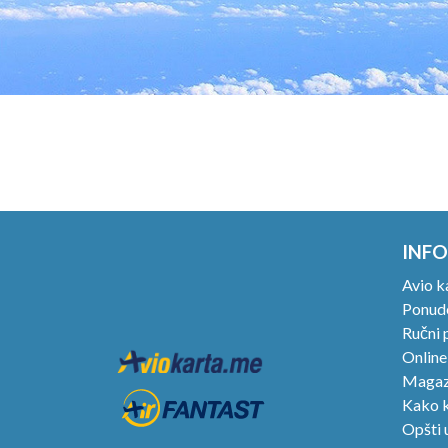
INFO
Avio k
Ponude
Ručni p
Online
Magaz
Kako k
Opšti 