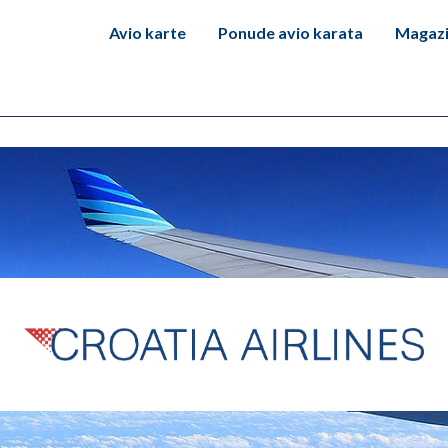
Avio karte
Ponude avio karata
Magaz