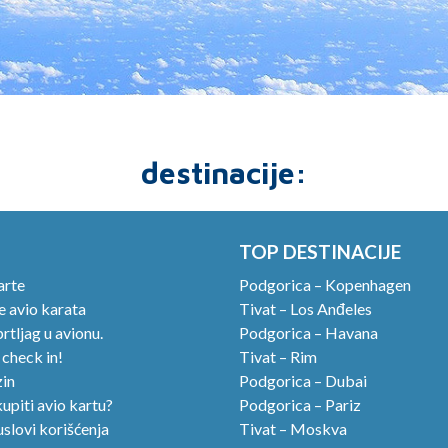
destinacije:
TOP DESTINACIJE
arte
Podgorica – Kopenhagen
 avio karata
Tivat – Los Anđeles
rtljag u avionu.
Podgorica – Havana
 check in!
Tivat – Rim
in
Podgorica – Dubai
upiti avio kartu?
Podgorica – Pariz
uslovi korišćenja
Tivat – Moskva