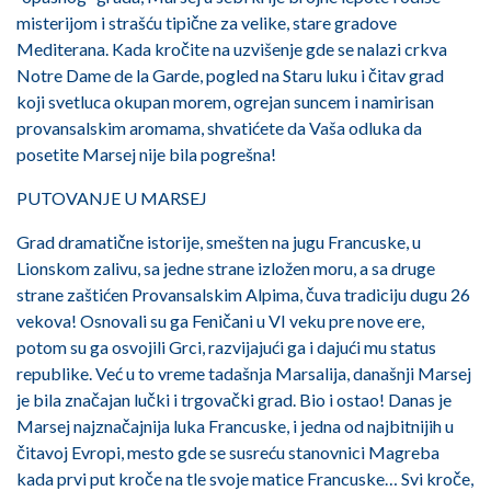
misterijom i strašću tipične za velike, stare gradove
Mediterana. Kada kročite na uzvišenje gde se nalazi crkva
Notre Dame de la Garde, pogled na Staru luku i čitav grad
koji svetluca okupan morem, ogrejan suncem i namirisan
provansalskim aromama, shvatićete da Vaša odluka da
posetite Marsej nije bila pogrešna!
PUTOVANJE U MARSEJ
Grad dramatične istorije, smešten na jugu Francuske, u
Lionskom zalivu, sa jedne strane izložen moru, a sa druge
strane zaštićen Provansalskim Alpima, čuva tradiciju dugu 26
vekova! Osnovali su ga Feničani u VI veku pre nove ere,
potom su ga osvojili Grci, razvijajući ga i dajući mu status
republike. Već u to vreme tadašnja Marsalija, današnji Marsej
je bila značajan lučki i trgovački grad. Bio i ostao! Danas je
Marsej najznačajnija luka Francuske, i jedna od najbitnijih u
čitavoj Evropi, mesto gde se susreću stanovnici Magreba
kada prvi put kroče na tle svoje matice Francuske… Svi kroče,