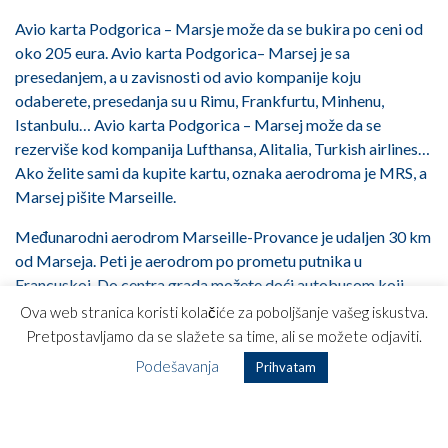
Avio karta Podgorica – Marsje može da se bukira po ceni od
oko 205 eura. Avio karta Podgorica– Marsej je sa
presedanjem, a u zavisnosti od avio kompanije koju
odaberete, presedanja su u Rimu, Frankfurtu, Minhenu,
Istanbulu… Avio karta Podgorica – Marsej može da se
rezerviše kod kompanija Lufthansa, Alitalia, Turkish airlines…
Ako želite sami da kupite kartu, oznaka aerodroma je MRS, a
Marsej pišite Marseille.
Međunarodni aerodrom Marseille-Provance je udaljen 30 km
od Marseja. Peti je aerodrom po prometu putnika u
Francuskoj. Do centra grada možete doći autobusom koji
saobraća na svakih 20 minuta. Sa aerodroma Marseille-
Ova web stranica koristi kolačiće za poboljšanje vašeg iskustva.
Provance možete da stignete do 130 različitih destinacija u
Pretpostavljamo da se slažete sa time, ali se možete odjaviti.
Francuskoj, ostatku Evrope, Africi, Bliskom Istoku, Severnoj
Podešavanja
Prihvatam
Americi i Karibima.
Želim Vam puno lepih trenutaka u Marsaliji!