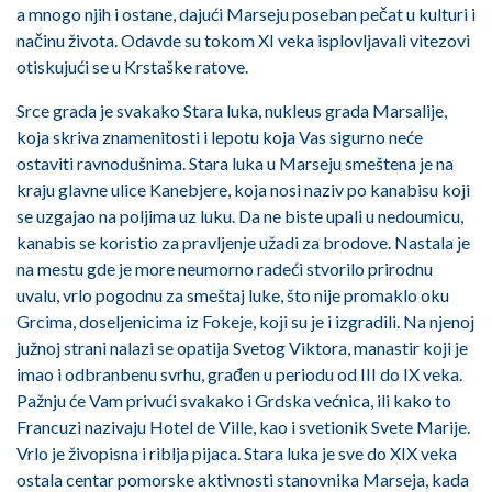
a mnogo njih i ostane, dajući Marseju poseban pečat u kulturi i
načinu života. Odavde su tokom XI veka isplovljavali vitezovi
otiskujući se u Krstaške ratove.
Srce grada je svakako Stara luka, nukleus grada Marsalije,
koja skriva znamenitosti i lepotu koja Vas sigurno neće
ostaviti ravnodušnima. Stara luka u Marseju smeštena je na
kraju glavne ulice Kanebjere, koja nosi naziv po kanabisu koji
se uzgajao na poljima uz luku. Da ne biste upali u nedoumicu,
kanabis se koristio za pravljenje užadi za brodove. Nastala je
na mestu gde je more neumorno radeći stvorilo prirodnu
uvalu, vrlo pogodnu za smeštaj luke, što nije promaklo oku
Grcima, doseljenicima iz Fokeje, koji su je i izgradili. Na njenoj
južnoj strani nalazi se opatija Svetog Viktora, manastir koji je
imao i odbranbenu svrhu, građen u periodu od III do IX veka.
Pažnju će Vam privući svakako i Grdska većnica, ili kako to
Francuzi nazivaju Hotel de Ville, kao i svetionik Svete Marije.
Vrlo je živopisna i riblja pijaca. Stara luka je sve do XIX veka
ostala centar pomorske aktivnosti stanovnika Marseja, kada