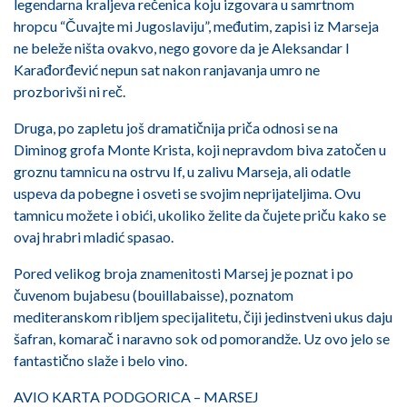
legendarna kraljeva rečenica koju izgovara u samrtnom
hropcu “Čuvajte mi Jugoslaviju”, međutim, zapisi iz Marseja
ne beleže ništa ovakvo, nego govore da je Aleksandar I
Karađorđević nepun sat nakon ranjavanja umro ne
prozborivši ni reč.
Druga, po zapletu još dramatičnija priča odnosi se na
Diminog grofa Monte Krista, koji nepravdom biva zatočen u
groznu tamnicu na ostrvu If, u zalivu Marseja, ali odatle
uspeva da pobegne i osveti se svojim neprijateljima. Ovu
tamnicu možete i obići, ukoliko želite da čujete priču kako se
ovaj hrabri mladić spasao.
Pored velikog broja znamenitosti Marsej je poznat i po
čuvenom bujabesu (bouillabaisse), poznatom
mediteranskom ribljem specijalitetu, čiji jedinstveni ukus daju
šafran, komarač i naravno sok od pomorandže. Uz ovo jelo se
fantastično slaže i belo vino.
AVIO KARTA PODGORICA – MARSEJ