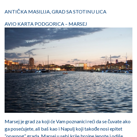
ANTIČKA MASILIJA, GRAD SA STOTINU LICA
AVIO KARTA PODGORICA – MARSEJ
Marsej je grad za koji će Vam poznanici reći da se čuvate ako
ga posećujete, ali baš kao i Napulj koji takođe nosi epitet
“opasnog” grada, Marsej u sebi krije brojne lepote i odiše