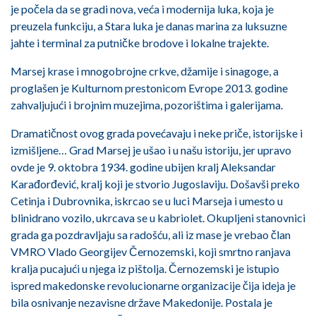
je počela da se gradi nova, veća i modernija luka, koja je
preuzela funkciju, a Stara luka je danas marina za luksuzne
jahte i terminal za putničke brodove i lokalne trajekte.
Marsej krase i mnogobrojne crkve, džamije i sinagoge, a
proglašen je Kulturnom prestonicom Evrope 2013. godine
zahvaljujući i brojnim muzejima, pozorištima i galerijama.
Dramatičnost ovog grada povećavaju i neke priče, istorijske i
izmišljene… Grad Marsej je ušao i u našu istoriju, jer upravo
ovde je 9. oktobra 1934. godine ubijen kralj Aleksandar
Karađorđević, kralj koji je stvorio Jugoslaviju. Došavši preko
Cetinja i Dubrovnika, iskrcao se u luci Marseja i umesto u
blinidrano vozilo, ukrcava se u kabriolet. Okupljeni stanovnici
grada ga pozdravljaju sa radošću, ali iz mase je vrebao član
VMRO Vlado Georgijev Černozemski, koji smrtno ranjava
kralja pucajući u njega iz pištolja. Černozemski je istupio
ispred makedonske revolucionarne organizacije čija ideja je
bila osnivanje nezavisne države Makedonije. Postala je