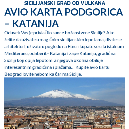
SICILIJANSKI GRAD OD VULKANA
AVIO KARTA PODGORICA
– KATANIJA
Oduvek Vas je privlačilo sunce božanstvene Sicilije? Ako
želite da uživate u magičnim sicilijanskim lepotama, divite se
arhitekturi, uživate u pogledu na Etnu i kupate se u kristalnom
Mediteranu, odaberit– Katanija i zape Kataniju, gradić na
Siciliji koji opija lepotom, a njegova okolina obiluje
interesantnim gradićima i plažama… Kupite avio kartu
Beograd lovite nebom ka čarima Sicilje.