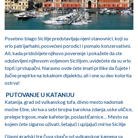
Posebno blago Sicilije predstavljaju njeni stanovnici, koji su
vrlo patrijarhalni, posvećeni porodici i pomalo konzervativni.
Ali, kada pridobijete njihovo poverenje i pokažete da ste
oduševljeni njihovom voljenom Sicilijom, uvidećete da su vrlo
topli i prstupačni. Naravno ovde ćete imati prilike da čujete i
žučne prepirke na lokalnom dijalektu, ali i one su deo kolorita
ostrva!
PUTOVANJE U KATANIJU
Katanija, grad od vulkanskog tufa, divno mesto nadomak
moćne Etne, skriva u sebi brojna barokna zdanja, uske uličice,
prelepe trgove, male kafeterije, poslastičarnice… Mesto na
kojem ćete sigurno uživati, šetajući i upijajući mirise Sicilije
Glavni gradski trg čuva slonče od vulkanskog kamena sa