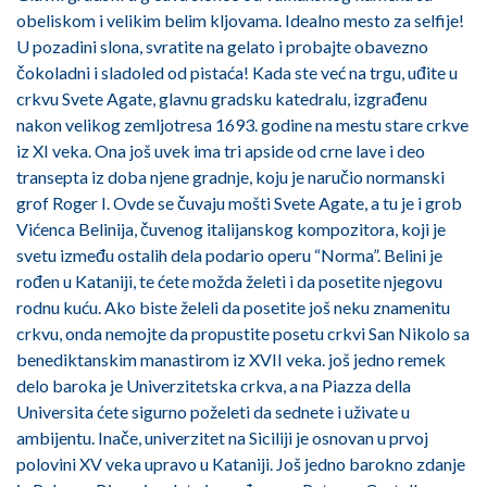
obeliskom i velikim belim kljovama. Idealno mesto za selfije!
U pozadini slona, svratite na gelato i probajte obavezno
čokoladni i sladoled od pistaća! Kada ste već na trgu, uđite u
crkvu Svete Agate, glavnu gradsku katedralu, izgrađenu
nakon velikog zemljotresa 1693. godine na mestu stare crkve
iz XI veka. Ona još uvek ima tri apside od crne lave i deo
transepta iz doba njene gradnje, koju je naručio normanski
grof Roger I. Ovde se čuvaju mošti Svete Agate, a tu je i grob
Vićenca Belinija, čuvenog italijanskog kompozitora, koji je
svetu između ostalih dela podario operu “Norma”. Belini je
rođen u Kataniji, te ćete možda želeti i da posetite njegovu
rodnu kuću. Ako biste želeli da posetite još neku znamenitu
crkvu, onda nemojte da propustite posetu crkvi San Nikolo sa
benediktanskim manastirom iz XVII veka. još jedno remek
delo baroka je Univerzitetska crkva, a na Piazza della
Universita ćete sigurno poželeti da sednete i uživate u
ambijentu. Inače, univerzitet na Siciliji je osnovan u prvoj
polovini XV veka upravo u Kataniji. Još jedno barokno zdanje