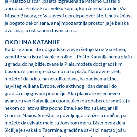
je Palazzo Biscari, palata izgrađena za Paterno Castello
porodicu. Prolaz kroz veliku kapiju, koji ćete naći u ulici Via
Museo Biscary, će Vas uvesti u prelepo dvorište. Unutrašnjost
je bogato dekorisana, a najimpozantnija prostorija je balska
dvorana, sa oslikanom tavanicom…
OKOLINA KATANIJE
Kada se zamorite od gradske vreve i šetnje kroz Via Etnea,
zaputite se u istraživanje okoline… Pošto Katanija nema plažu
u gradu, do najbliže, zvane la Plaia, možete doći gradskim
busom. Ali, nemojte ići samo na tu plažu. Napravite izlet,
možete i da odete na nekoliko dana, ka padinama Etne,
najvišeg vulkana Evrope, vrlo aktivnog i dan danas i do
gradića u njegovom podnožju. Ako planirate višednevnu
avanturu van Katanije, preporučujem da odaberete smeštaj u
nekom od letovališta podno Etne, kao što su Letojani ili
Giardini Naxos. Smeštaj je povoljniji, a i plaže su odlične, pa
možete da uživate malo i u Jonskom moru. Biser ovog dela
Sicilije je svakako Taormina, gradić na uzvišici, nastao još u