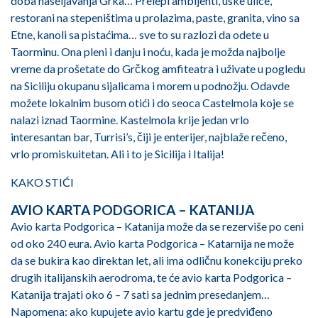
doba naseljavanja Grka… Prelepi ambijenti, uske ulice,
restorani na stepeništima u prolazima, paste, granita, vino sa
Etne, kanoli sa pistaćima… sve to su razlozi da odete u
Taorminu. Ona pleni i danju i noću, kada je možda najbolje
vreme da prošetate do Grčkog amfiteatra i uživate u pogledu
na Siciliju okupanu sijalicama i morem u podnožju. Odavde
možete lokalnim busom otići i do seoca Castelmola koje se
nalazi iznad Taormine. Kastelmola krije jedan vrlo
interesantan bar, Turrisi’s, čiji je enterijer, najblaže rečeno,
vrlo promiskuitetan. Ali i to je Sicilija i Italija!
KAKO STIĆI
AVIO KARTA PODGORICA – KATANIJA
Avio karta Podgorica – Katanija može da se rezerviše po ceni
od oko 240 eura. Avio karta Podgorica – Katarnija ne može
da se bukira kao direktan let, ali ima odličnu konekciju preko
drugih italijanskih aerodroma, te će avio karta Podgorica –
Katanija trajati oko 6 – 7 sati sa jednim presedanjem…
Napomena: ako kupujete avio kartu gde je predviđeno