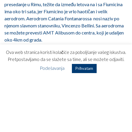
presedanje u Rimu, težite da između letova na i sa Fiumicina
ima oko tri sata, jer Fiumicino je vrlo haotičan i velik
aerodrom. Aerodrom Catania Fontanarossa nosi naziv po
njenom slavnom stanovniku, Vincenzo Bellini. Sa aerodroma
se možete prevesti AMT Alibusom do centra, koji je udaljen
oko 4km od grada.
Avio karta Beograd – Katanija je usluga koju nudi avio
Ova web stranica koristi kolačiće za poboljšanje vašeg iskustva.
kompanija Al Italia, a ako sami pretražujete ponude, kod
Pretpostavljamo da se slažete sa time, ali se možete odjaviti.
aerodroma Catania je CTA.
Podešavanja
Prihvatam
Želim Vam srećan put i mnoogoo „selfija“!
Post navigation
Avio karte Podgorica
Avio karte Podgorica Napulj,
Djenova, Ukras Ligurije
Život u ritmu tarantele