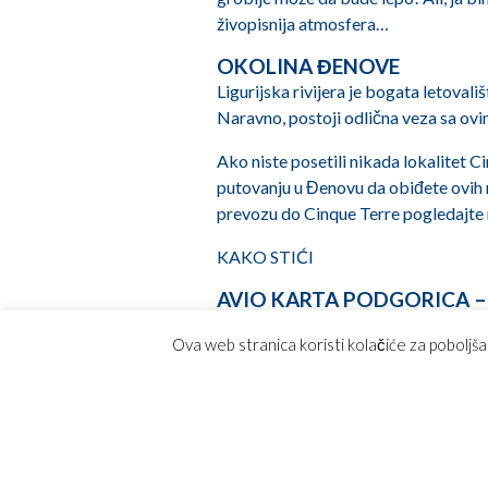
živopisnija atmosfera…
OKOLINA ĐENOVE
Ligurijska rivijera je bogata letoval
Naravno, postoji odlična veza sa ovi
Ako niste posetili nikada lokalitet 
putovanju u Đenovu da obiđete ovih n
prevozu do Cinque Terre pogledajte 
KAKO STIĆI
AVIO KARTA PODGORICA 
Avio karta Podgorica – Đenova može d
Ova web stranica koristi kolačiće za poboljša
Italiji, tako da ima odlične konekci
Lufthansa, potom sledi Al Italia, pa
iznosi od 200 eura. Međunarodna oz
Aerodrom Genoa je udaljen od grada
saobraća od ranih jutarnjih do kasni