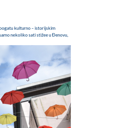
bogatu kulturno – istorijskim
a samo nekoliko sati stižee u Đenovu,