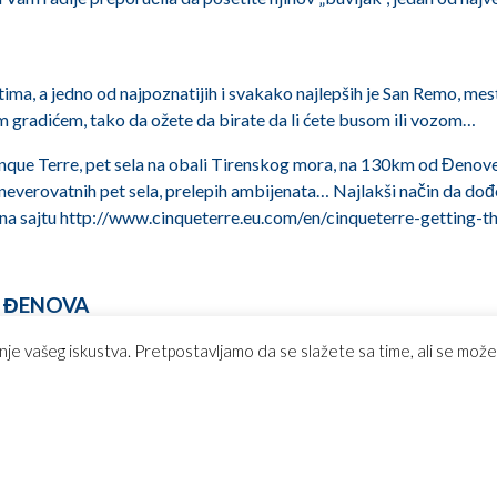
ištima, a jedno od najpoznatijih i svakako najlepših je San Remo, me
m gradićem, tako da ožete da birate da li ćete busom ili vozom…
Cinque Terre, pet sela na obali Tirenskog mora, na 130km od Đenove,
everovatnih pet sela, prelepih ambijenata… Najlakši način da dođet
na sajtu http://www.cinqueterre.eu.com/en/cinqueterre-getting-t
– ĐENOVA
a se rezerviše u različitim varijantama, jer aerodrom Cristoforo 
nje vašeg iskustva. Pretpostavljamo da se slažete sa time, ali se može
je sa drugim gradovima Evrope. Avio karta Podgorica – Đenova je n
 Air France. Direktnih letova iz Podgorice na žalost nema. Avio ka
naka za aerodrom Đenova je GOA, a grad pišete Genoa.
 oko 7km, a najbolji vid prevoza od aerodroma do centra jeste 
h večernjh časova. Cena autobuske karte od aerdroma do centra je 