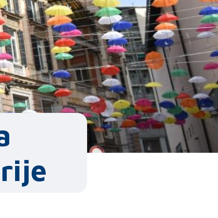
a
rije