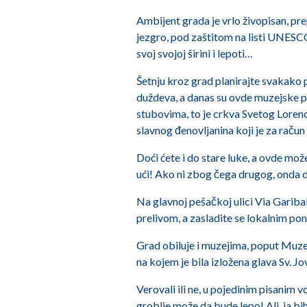
Ambijent grada je vrlo živopisan, prep
jezgro, pod zaštitom na listi UNESCO
svoj svojoj širini i lepoti…
Šetnju kroz grad planirajte svakako
duždeva, a danas su ovde muzejske p
stubovima, to je crkva Svetog Lorenc
slavnog đenovljanina koji je za račun
Doći ćete i do stare luke, a ovde može
ući! Ako ni zbog čega drugog, onda d
Na glavnoj pešačkoj ulici Via Gariba
prelivom, a zasladite se lokalnim p
Grad obiluje i muzejima, poput Muzej
na kojem je bila izložena glava Sv. Jo
Verovali ili ne, u pojedinim pisanim 
groblje može da bude lepo! Ali, ja bi