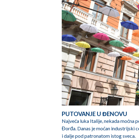
PUTOVANJE U ĐENOVU
Najveća luka Italije, nekada moćna p
Đorđa. Danas je moćan industrijski cen
i dalje pod patronatom istog sveca.