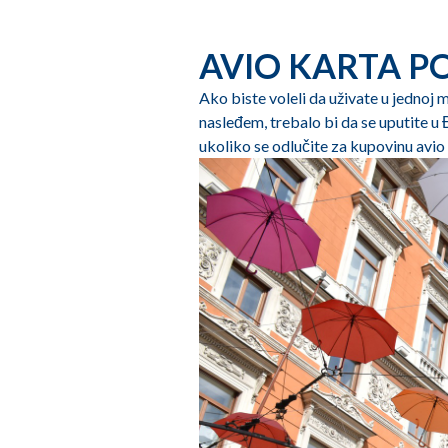
AVIO KARTA P
Ako biste voleli da uživate u jedno
nasleđem, trebalo bi da se uputite u 
ukoliko se odlučite za kupovinu avi