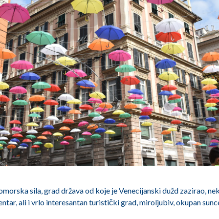
omorska sila, grad država od koje je Venecijanski dužd zazirao, n
tar, ali i vrlo interesantan turistički grad, miroljubiv, okupan sunc