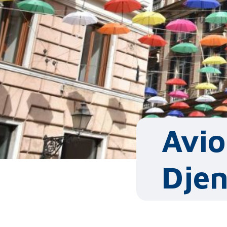
Avio
Djen