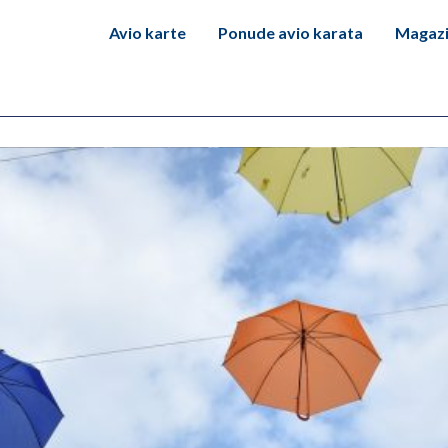
Avio karte
Ponude avio karata
Magaz