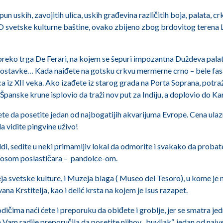
un uskih, zavojitih ulica, uskih građevina različitih boja, palata, c
 svetske kulturne baštine, ovako zbijeno zbog brdovitog terena Lig
 preko trga De Ferari, na kojem se šepuri impozantna Duždeva pala
ostavke… Kada naiđete na gotsku crkvu mermerne crno – bele fasa
a iz XII veka. Ako izađete iz starog grada na Porta Soprana, potr
 Španske krune isplovio da traži nov put za Indiju, a doplovio do K
te da posetite jedan od najbogatijih akvarijuma Evrope. Cena ulaznice
a vidite pingvine uživo!
ldi, sedite u neki primamljiv lokal da odmorite i svakako da prob
onosom poslastičara – pandolce-om.
a svetske kulture, i Muzeja blaga ( Museo del Tesoro), u kome je n
vana Krstitelja, kao i delić krsta na kojem je Isus razapet.
vodičima naći ćete i preporuku da obiđete i groblje, jer se smatra je
h Vam radije preporučila da posetite njihov „buvljak“, jedan od najve