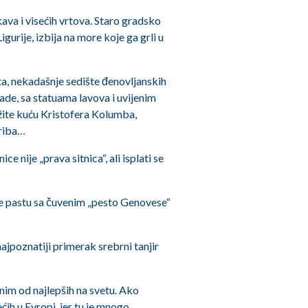
rkava i visećih vrtova. Staro gradsko
urije, izbija na more koje ga grli u
ta, nekadašnje sedište đenovljanskih
de, sa statuama lavova i uvijenim
ažite kuću Kristofera Kolumba,
ariba…
 nije „prava sitnica“, ali isplati se
ate pastu sa čuvenim „pesto Genovese“
ajpoznatiji primerak srebrni tanjir
dnim od najlepših na svetu. Ako
ćih u Evropi, jer tu je mnogo