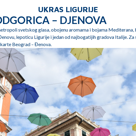
UKRAS LIGURIJE
ODGORICA – DJENOVA
j metropoli svetskog glasa, obojenu aromama i bojama Mediterana, 
Đenovu, lepoticu Ligurije i jedan od najbogatijih gradova Italije. Z
o karte Beograd – Đenova.