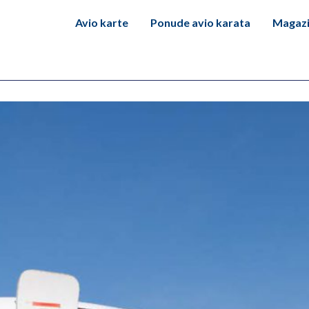
Avio karte
Ponude avio karata
Magaz