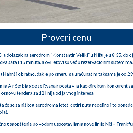
Proveri cenu
 a dolazak na aerodrom “K onstantin Veliki” u Nišu je u 8:35, dok je
 dva sata i 15 minuta, a ovi letovi su već u rezervacionim sistemima.
t (Hahn) i obratno, dakle po smeru, sa uračunatim taksama je od 29
panija Air Serbia gde se Ryanair posta vlja kao direktan konkurent
 osnovu tendera za 12 linija od ja vnog interesa.
a će se sa niškog aerodroma leteti cetiri puta nedeljno i to ponede
bia).
čnog saopštenja po vodom uspostavljanja nove linije Niš – Frankfu