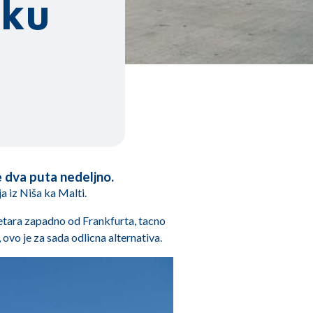
sku
e dva puta nedeljno.
a iz Niša ka Malti.
metara zapadno od Frankfurta, tacno
ovo je za sada odlicna alternativa.