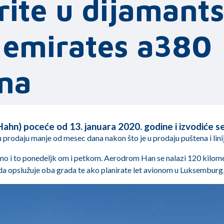
rite u dijamant
 emirates a380
na
(Hahn) poceće od 13. januara 2020. godine i izvodiće s
u prodaju manje od mesec dana nakon što je u prodaju puštena i linij
eljno i to ponedeljk om i petkom. Aerodrom Han se nalazi 120 kilo
a opslužuje oba grada te ako planirate let avionom u Luksemburg, 