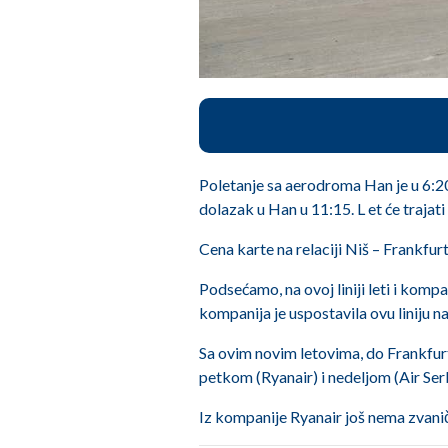
Poletanje sa aerodroma Han je u 6:20,
dolazak u Han u 11:15. L et će trajati
Cena karte na relaciji Niš – Frankfur
Podsećamo, na ovoj liniji leti i kom
kompanija je uspostavila ovu liniju na
Sa ovim novim letovima, do Frankfurt
petkom (Ryanair) i nedeljom (Air Ser
Iz kompanije Ryanair još nema zvani