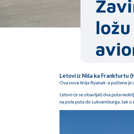
Zavi
ložu
avio
Letovi iz Niša ka Frankfurtu 
Ova nova linija Ryanair-a puštena je 
Letovi će se obavljati dva puta ned
na pola puta do Luksemburga, tak o d