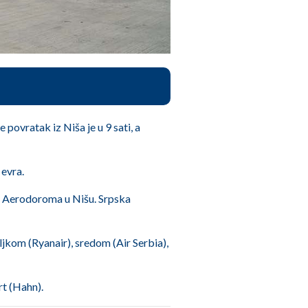
 povratak iz Niša je u 9 sati, a
 evra.
 sa Aerodoroma u Nišu. Srpska
ljkom (Ryanair), sredom (Air Serbia),
rt (Hahn).