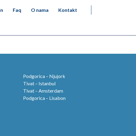
in
Faq
O nama
Kontakt
Podgorica – Njujork
Tivat – Istanbul
Tivat – Amsterdam
Podgorica – Lisabon