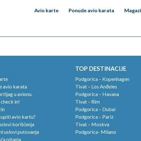
Avio karte
Ponude avio karata
Magaz
TOP DESTINACIJE
arte
Podgorica – Kopenhagen
 avio karata
Tivat – Los Anđeles
rtljag u avionu.
Podgorica – Havana
 check in!
Tivat – Rim
in
Podgorica – Dubai
upiti avio kartu?
Podgorica – Pariz
uslovi korišćenja
Tivat – Moskva
i uslovi putovanja
Podgorica- Milano
ća pitanja