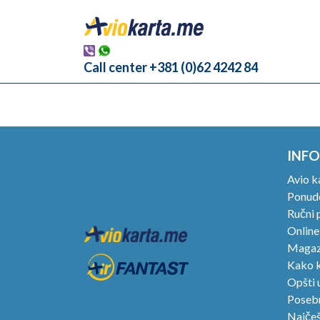
Call center +381 (0)62 4242 84
INFO
Avio k
Ponude
Ručni p
Online
Magaz
Kako k
Opšti 
Posebn
Najčeš