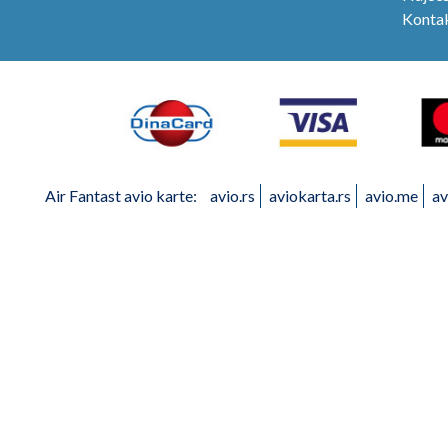
Konta
Air Fantast avio karte:
avio.rs
aviokarta.rs
avio.me
av