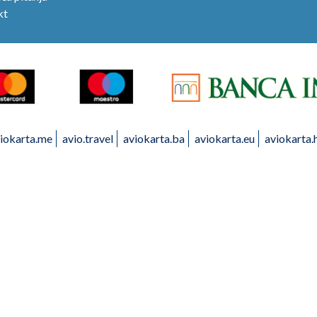
kt
iokarta.me
avio.travel
aviokarta.ba
aviokarta.eu
aviokarta.