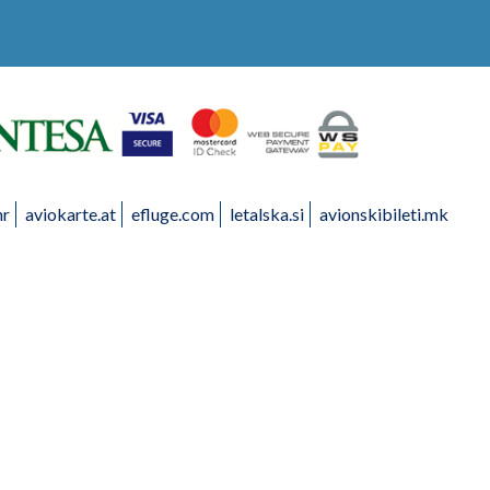
hr
aviokarte.at
efluge.com
letalska.si
avionskibileti.mk