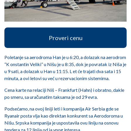
Proveri cenu
Poletanje sa aerodroma Han je u 6:20, a dolazak na aerodrom
“K onstantin Veliki” u Nišu je u 8:35, dok je povratak iz Niša je
u 9 sati, a dolazak u Han u 11:15. L et će trajati dva sata i 15
minuta, a ovi letovi su već u rezervacionim sistemima.
Cena karte na relaciji Niš – Frankfurt (Hahn) i obratno, dakle
po smeru, sa uračunatim taksama je od 29 evra.
Podsećamo, na ovoj liniji leti i kompanija Air Serbia gde se
Ryanair posta vlja kao direktan konkurent sa Aerodoroma u
Nišu. Srpska kompanija je uspostavila ovu liniju na osnovu
tendera za 12 linija od ja vnog interesa.