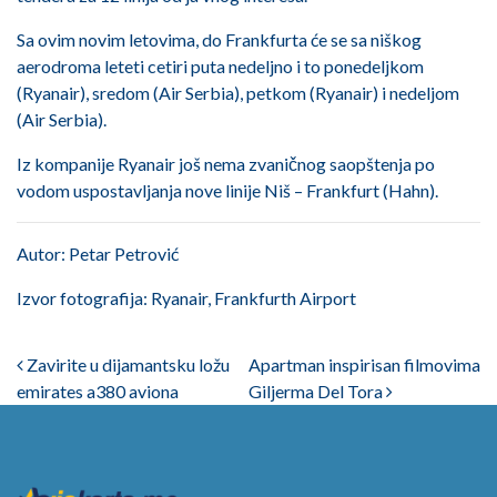
Sa ovim novim letovima, do Frankfurta će se sa niškog
aerodroma leteti cetiri puta nedeljno i to ponedeljkom
(Ryanair), sredom (Air Serbia), petkom (Ryanair) i nedeljom
(Air Serbia).
Iz kompanije Ryanair još nema zvaničnog saopštenja po
vodom uspostavljanja nove linije Niš – Frankfurt (Hahn).
Autor: Petar Petrović
Izvor fotografija: Ryanair, Frankfurth Airport
Post navigation
Zavirite u dijamantsku ložu
Apartman inspirisan filmovima
emirates a380 aviona
Giljerma Del Tora