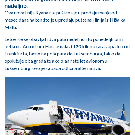
nedeljno.
Ova nova linija Ryanair-a puštena je u prodaju manje od
mesec dana nakon što je u prodaju puštena i linija iz Niša ka
Malti.
Letovi će se obavljati dva puta nedeljno i to ponedeljk om i
petkom. Aerodrom Han se nalazi 120 kilometara zapadno od
Frankfurta, tacno na pola puta do Luksemburga, tak o da
opslužuje oba grada te ako planirate let avionom u
Luksemburg, ovo je za sada odlicna alternativa.